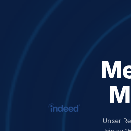
M
M
Unser Rei
bis zu 