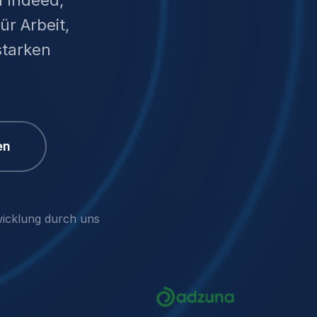
r Arbeit,
starken
en
wicklung durch uns