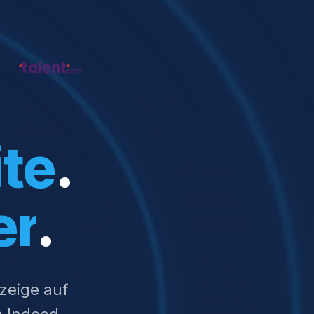
te
.
er
.
nzeige auf
 Indeed,